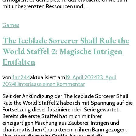
mit unbegrenzten Ressourcen und …
Games
The Iceblade Sorcerer Shall Rule the
World Staffel 2: Magische Intrigen
Entfalten
von
fan244
aktualisiert am
19. April 2024
23. April
zu
2024
Hinterlasse einen Kommentar
The
Seit der Ankündigung der The Iceblade Sorcerer Shall
Iceblade
Rule the World Staffel 2 habe ich mit Spannung auf die
Sorcerer
Fortsetzung dieser faszinierenden Serie gewartet.
Shall
Bereits die erste Staffel hat mich mit ihrer
Rule
einzigartigen Mischung aus Zauberei, Intrigen und
the
charismatischen Charakteren in ihren Bann gezogen.
World