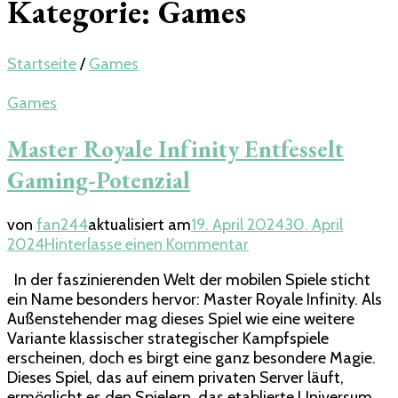
Kategorie:
Games
Startseite
/
Games
Games
Master Royale Infinity Entfesselt
Gaming-Potenzial
von
fan244
aktualisiert am
19. April 2024
30. April
zu
2024
Hinterlasse einen Kommentar
Master
In der faszinierenden Welt der mobilen Spiele sticht
Royale
ein Name besonders hervor: Master Royale Infinity. Als
Infinity
Außenstehender mag dieses Spiel wie eine weitere
Entfesselt
Variante klassischer strategischer Kampfspiele
Gaming-
erscheinen, doch es birgt eine ganz besondere Magie.
Potenzial
Dieses Spiel, das auf einem privaten Server läuft,
ermöglicht es den Spielern, das etablierte Universum